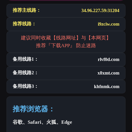
推荐主线路：
34.96.227.59:31204
推荐线路：
i9zciw.com
建议同时收藏【线路网址】与【本网页】
推荐『下载APP』 防止迷路
备用线路1：
rlvf0d.com
备用线路2：
x8xmt.com
备用线路3：
khfnmk.com
推荐浏览器：
谷歌、Safari、火狐、Edge