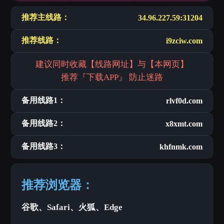
推荐主线路：
34.96.227.59:31204
推荐线路：
i9zciw.com
建议同时收藏【线路网址】与【本网页】
推荐『下载APP』 防止迷路
备用线路1：
rlvf0d.com
备用线路2：
x8xmt.com
备用线路3：
khfnmk.com
推荐浏览器：
谷歌、Safari、火狐、Edge